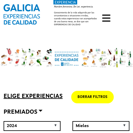
EXPERIENCIA
Pasar al contenido principal
Nombre femenino. De lat. experiencia.
Conocimiento de la vida adquirido por las
circunstancias o situaciones vividas,
cuando estas experiencias van acompañadas
de una buena mesa, se dice que son
EXPERIENCIAS DE CALIDAD
ELIGE EXPERIENCIAS
BORRAR FILTROS
PREMIADOS