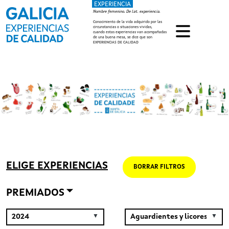
EXPERIENCIA
Pasar al contenido principal
Nombre femenino. De lat. experiencia.
Conocimiento de la vida adquirido por las
circunstancias o situaciones vividas,
cuando estas experiencias van acompañadas
de una buena mesa, se dice que son
EXPERIENCIAS DE CALIDAD
ELIGE EXPERIENCIAS
BORRAR FILTROS
PREMIADOS