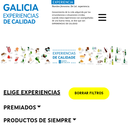
EXPERIENCIA
Pasar al contenido principal
Nombre femenino. De lat. experiencia.
Conocimiento de la vida adquirido por las
circunstancias o situaciones vividas,
cuando estas experiencias van acompañadas
de una buena mesa, se dice que son
EXPERIENCIAS DE CALIDAD
ELIGE EXPERIENCIAS
BORRAR FILTROS
PREMIADOS
PRODUCTOS DE SIEMPRE