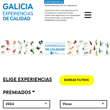
EXPERIENCIA
Pasar al contenido principal
Nombre femenino. De lat. experiencia.
Conocimiento de la vida adquirido por las
circunstancias o situaciones vividas,
cuando estas experiencias van acompañadas
de una buena mesa, se dice que son
EXPERIENCIAS DE CALIDAD
ELIGE EXPERIENCIAS
BORRAR FILTROS
PREMIADOS