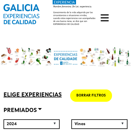
EXPERIENCIA
Pasar al contenido principal
Nombre femenino. De lat. experiencia.
Conocimiento de la vida adquirido por las
circunstancias o situaciones vividas,
cuando estas experiencias van acompañadas
de una buena mesa, se dice que son
EXPERIENCIAS DE CALIDAD
ELIGE EXPERIENCIAS
BORRAR FILTROS
PREMIADOS