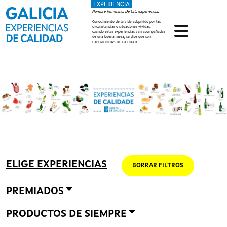
EXPERIENCIA
Pasar al contenido principal
Nombre femenino. De lat. experiencia.
Conocimiento de la vida adquirido por las
circunstancias o situaciones vividas,
cuando estas experiencias van acompañadas
de una buena mesa, se dice que son
EXPERIENCIAS DE CALIDAD
ELIGE EXPERIENCIAS
BORRAR FILTROS
PREMIADOS
PRODUCTOS DE SIEMPRE