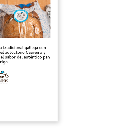
a tradicional gallega con
eal autóctono Caaveiro y
 el sabor del auténtico pan
rigo.