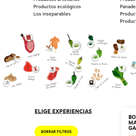
Productos ecológicos
Panader
Los inseparables
Produc
Produc
ELIGE EXPERIENCIAS
BO
MA
GA
BORRAR FILTROS