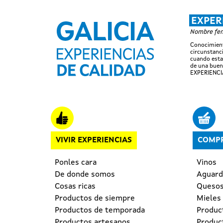
EXPER
Nombre feme
Conocimient
circunstanci
cuando esta
de una buen
EXPERIENCI
Navegación principal
VIVIR EXPERIENCIAS
COMPR
Ponles cara
Vinos
De donde somos
Aguardi
Cosas ricas
Queso
Productos de siempre
Mieles
Productos de temporada
Produc
Productos artesanos
Produc