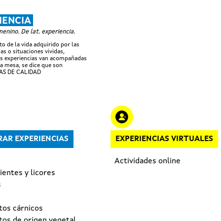
Pasar al contenido principal
IENCIA
nino. De lat. experiencia.
o de la vida adquirido por las
as o situaciones vividas,
s experiencias van acompañadas
a mesa, se dice que son
AS DE CALIDAD
AR EXPERIENCIAS
EXPERIENCIAS VIRTUALES
Actividades online
entes y licores
s
tos cárnicos
tos de origen vegetal