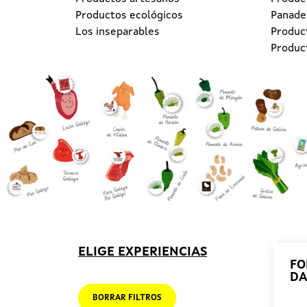
Productos ecológicos
Panader
Los inseparables
Produc
Produc
ELIGE EXPERIENCIAS
FO
DA
BORRAR FILTROS