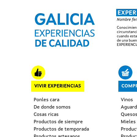
EXPER
Nombre feme
Conocimient
circunstanci
cuando esta
de una buen
EXPERIENCI
Navegación principal
VIVIR EXPERIENCIAS
COMPR
Ponles cara
Vinos
De donde somos
Aguardi
Cosas ricas
Queso
Productos de siempre
Mieles
Productos de temporada
Produc
Productos artesanos
Produc