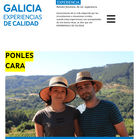
EXPERIENCIA
Pasar al contenido principal
Nombre femenino. De lat. experiencia.
Conocimiento de la vida adquirido por las
circunstancias o situaciones vividas,
cuando estas experiencias van acompañadas
de una buena mesa, se dice que son
EXPERIENCIAS DE CALIDAD
PONLES
CARA