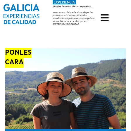
EXPERIENCIA
Pasar al contenido principal
Nombre femenino. De lat. experiencia.
Conocimiento de la vida adquirido por las
circunstancias o situaciones vividas,
cuando estas experiencias van acompañadas
de una buena mesa, se dice que son
EXPERIENCIAS DE CALIDAD
PONLES
CARA