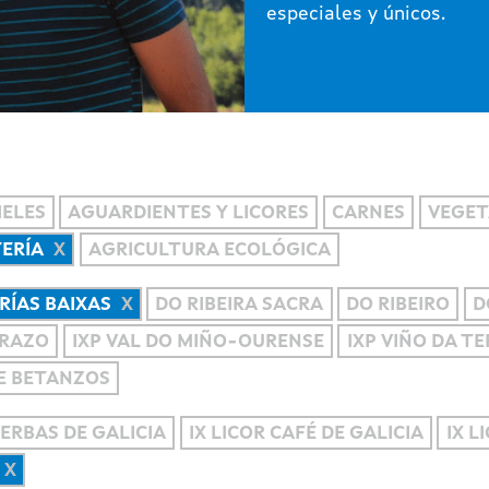
especiales y únicos.
IELES
AGUARDIENTES Y LICORES
CARNES
VEGET
TERÍA
AGRICULTURA ECOLÓGICA
RÍAS BAIXAS
DO RIBEIRA SACRA
DO RIBEIRO
D
RRAZO
IXP VAL DO MIÑO-OURENSE
IXP VIÑO DA T
DE BETANZOS
ERBAS DE GALICIA
IX LICOR CAFÉ DE GALICIA
IX L