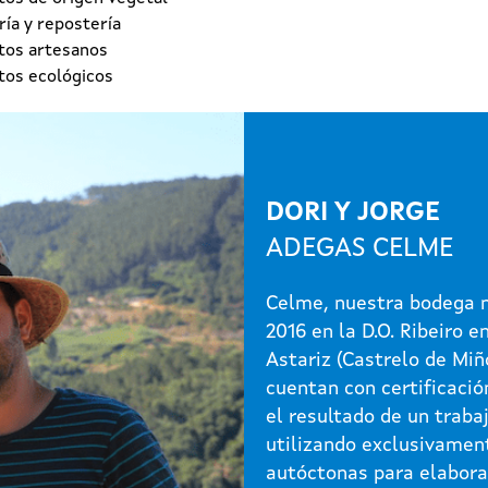
ía y repostería
tos artesanos
tos ecológicos
DORI Y JORGE
ADEGAS CELME
Celme, nuestra bodega n
2016 en la D.O. Ribeiro e
Astariz (Castrelo de Miñ
cuentan con certificació
el resultado de un traba
utilizando exclusivamen
autóctonas para elabora