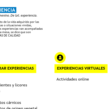
Pasar al contenido principal
IENCIA
nino. De lat. experiencia.
o de la vida adquirido por las
as o situaciones vividas,
s experiencias van acompañadas
a mesa, se dice que son
AS DE CALIDAD
AR EXPERIENCIAS
EXPERIENCIAS VIRTUALES
Actividades online
entes y licores
s
tos cárnicos
tos de origen vegetal