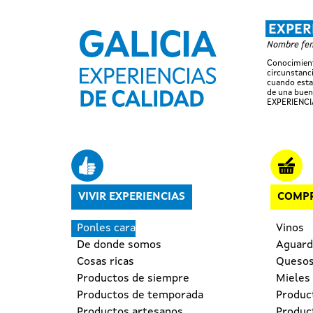
EXPER
Nombre feme
Conocimient
circunstanci
cuando esta
de una buen
EXPERIENCI
Navegación principal
VIVIR EXPERIENCIAS
COMPR
Ponles cara
Vinos
De donde somos
Aguardi
Cosas ricas
Queso
Productos de siempre
Mieles
Productos de temporada
Produc
Productos artesanos
Produc