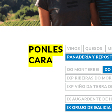
PONLES
VINOS
QUESOS
M
PANADERÍA Y REPOS
CARA
DO MONTERREI
DO 
IXP RIBEIRAS DO MO
IXP VIÑO DA TERRA 
IX AUGARDENTE DE H
IX ORUJO DE GALICIA