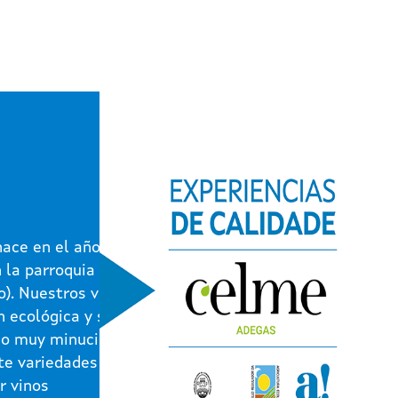
ace en el año
n la parroquia de
o). Nuestros vinos
n ecológica y son
jo muy minucioso,
te variedades
r vinos