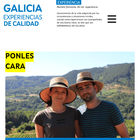
EXPERIENCIA
Pasar al contenido principal
Nombre femenino. De lat. experiencia.
Conocimiento de la vida adquirido por las
circunstancias o situaciones vividas,
cuando estas experiencias van acompañadas
de una buena mesa, se dice que son
EXPERIENCIAS DE CALIDAD
PONLES
CARA