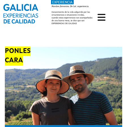
EXPERIENCIA
Pasar al contenido principal
Nombre femenino. De lat. experiencia.
Conocimiento de la vida adquirido por las
circunstancias o situaciones vividas,
cuando estas experiencias van acompañadas
de una buena mesa, se dice que son
EXPERIENCIAS DE CALIDAD
PONLES
CARA