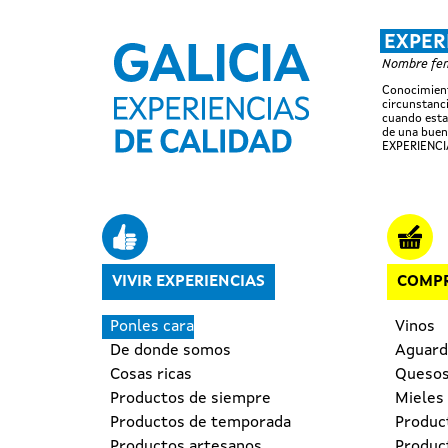
EXPER
Nombre feme
Conocimient
circunstanci
cuando esta
de una buen
EXPERIENCI
Navegación principal
VIVIR EXPERIENCIAS
COMPR
Ponles cara
Vinos
De donde somos
Aguardi
Cosas ricas
Queso
Productos de siempre
Mieles
Productos de temporada
Produc
Productos artesanos
Produc