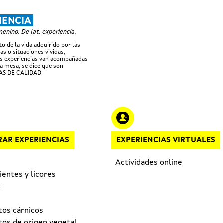
Pasar al contenido principal
IENCIA
nino. De lat. experiencia.
o de la vida adquirido por las
as o situaciones vividas,
s experiencias van acompañadas
a mesa, se dice que son
AS DE CALIDAD
AR EXPERIENCIAS
EXPERIENCIAS VIRTUALES
Actividades online
entes y licores
s
tos cárnicos
tos de origen vegetal