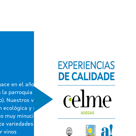
ace en el año
n la parroquia de
o). Nuestros vinos
n ecológica y son
jo muy minucioso,
te variedades
r vinos