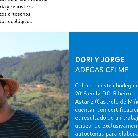
ía y repostería
tos artesanos
tos ecológicos
DORI Y JORGE
ADEGAS CELME
Celme, nuestra bodega n
2016 en la D.O. Ribeiro e
Astariz (Castrelo de Miñ
cuentan con certificació
el resultado de un traba
utilizando exclusivamen
autóctonas para elabora