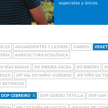
especiales y únicos.
IELES
AGUARDIENTES Y LICORES
CARNES
VEGET
TERÍA
AGRICULTURA ECOLÓGICA
O RÍAS BAIXAS
DO RIBEIRA SACRA
DO RIBEIRO
D
RRAZO
IXP VAL DO MIÑO-OURENSE
IXP VIÑO DA T
DE BETANZOS
DOP CEBREIRO
DOP QUEIXO TETILLA
DOP SAN 
ERBÓN
IXP CASTAÑA DE GALICIA
IXP FABA DE LOU