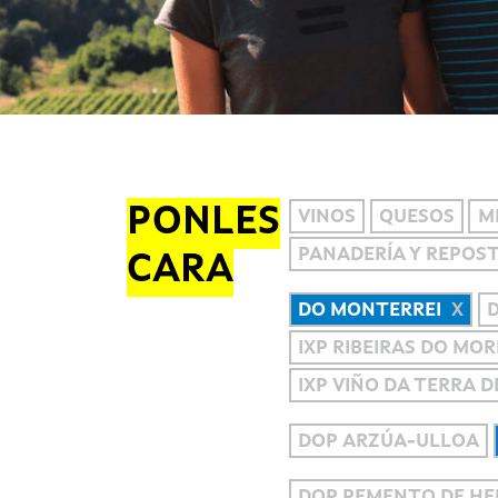
PONLES
VINOS
QUESOS
M
PANADERÍA Y REPOS
CARA
DO MONTERREI
D
IXP RIBEIRAS DO MO
IXP VIÑO DA TERRA 
DOP ARZÚA-ULLOA
DOP PEMENTO DE H