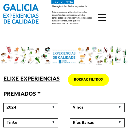
EXPERIENCIA
Ir o contido principal
Nome feminino. De lat. experiencia.
Coñecemento da vida adquirido polas
circunstancias ou situacións vividas,
cando estas experiencias van acompañadas
dunha boa mesa, dise que son
EXPERIENCIAS DE CALIDADE
ELIXE EXPERIENCIAS
BORRAR FILTROS
PREMIADOS