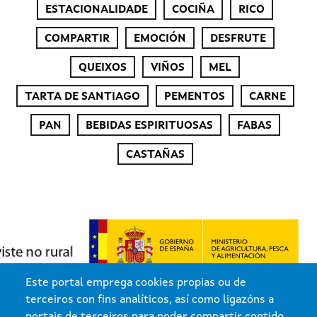
ESTACIONALIDADE
COCIÑA
RICO
COMPARTIR
EMOCIÓN
DESFRUTE
QUEIXOS
VIÑOS
MEL
TARTA DE SANTIAGO
PEMENTOS
CARNE
PAN
BEBIDAS ESPIRITUOSAS
FABAS
CASTAÑAS
Este portal emprega cookies propias ou de
terceiros con fins analíticos, así como ligazóns a