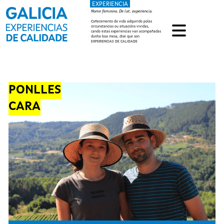
EXPERIENCIA
Ir o contido principal
Nome feminino. De lat. experiencia.
Coñecemento da vida adquirido polas
circunstancias ou situacións vividas,
cando estas experiencias van acompañadas
dunha boa mesa, dise que son
EXPERIENCIAS DE CALIDADE
PONLLES
CARA