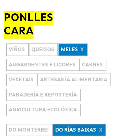
PONLLES
CARA
VIÑOS
QUEIXOS
MELES
AUGARDENTES E LICORES
CARNES
VEXETAIS
ARTESANÍA ALIMENTARIA
PANADERÍA E REPOSTERÍA
AGRICULTURA ECOLÓXICA
DO MONTERREI
DO RÍAS BAIXAS