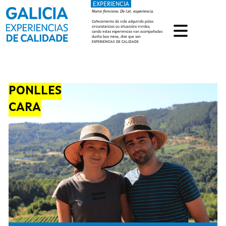
EXPERIENCIA
Ir o contido principal
Nome feminino. De lat. experiencia.
Coñecemento da vida adquirido polas
circunstancias ou situacións vividas,
cando estas experiencias van acompañadas
dunha boa mesa, dise que son
EXPERIENCIAS DE CALIDADE
PONLLES
CARA