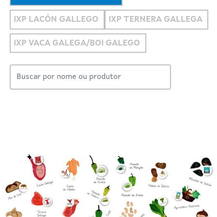
IXP LACÓN GALLEGO
IXP TERNERA GALLEGA
IXP VACA GALEGA/BOI GALEGO