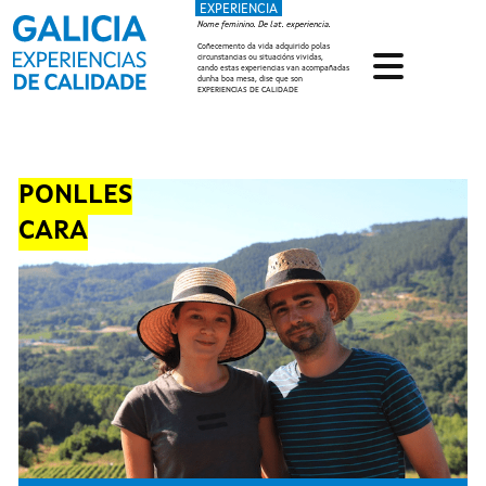
EXPERIENCIA
Ir o contido principal
Nome feminino. De lat. experiencia.
Coñecemento da vida adquirido polas
circunstancias ou situacións vividas,
cando estas experiencias van acompañadas
dunha boa mesa, dise que son
EXPERIENCIAS DE CALIDADE
PONLLES
CARA