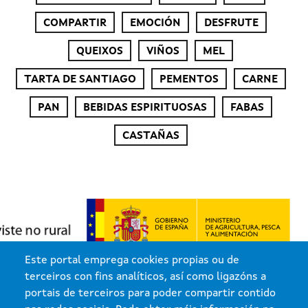
COMPARTIR
EMOCIÓN
DESFRUTE
QUEIXOS
VIÑOS
MEL
TARTA DE SANTIAGO
PEMENTOS
CARNE
PAN
BEBIDAS ESPIRITUOSAS
FABAS
CASTAÑAS
Este portal emprega cookies propias ou de
terceiros con fins analíticos, así como ligazóns a
portais de terceiros para poder compartir contido