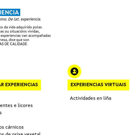
Ir o contido principal
IENCIA
no. De lat. experiencia.
 da vida adquirido polas
as ou situacións vividas,
 experiencias van acompañadas
esa, dise que son
AS DE CALIDADE
R EXPERIENCIAS
EXPERIENCIAS VIRTUAIS
Actividades en liña
entes e licores
s
os cárnicos
s de orixe vexetal