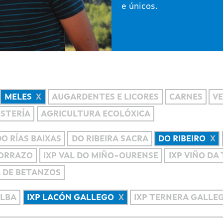
e únicos.
MELES
AUGARDENTES E LICORES
CARNES
VE
OSTERÍA
AGRICULTURA ECOLÓXICA
DO RÍAS BAIXAS
DO RIBEIRA SACRA
DO RIBEIRO
MORRAZO
IXP VAL DO MIÑO-OURENSE
IXP VIÑO DA
A DE BETANZOS
ALBA
IXP LACÓN GALLEGO
IXP TERNERA GALLE