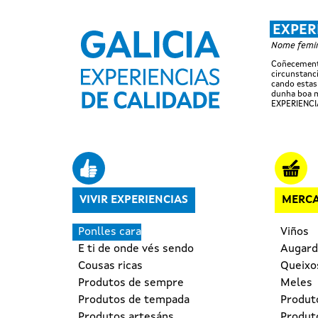
EXPER
Nome femini
Coñecemento
circunstanci
cando estas
dunha boa m
EXPERIENCI
Navegación principal
VIVIR EXPERIENCIAS
MERCA
Ponlles cara
Viños
E ti de onde vés sendo
Augard
Cousas ricas
Queixo
Produtos de sempre
Meles
Produtos de tempada
Produt
Produtos artesáns
Produto