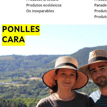
Produtos ecolóxicos
Panader
Os inseparables
Produt
Produt
PONLLES
CARA