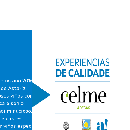
e no ano 2016 na
 de Astariz
osos viños contan
ca e son o
moi minucioso,
te castes
r viños especiais