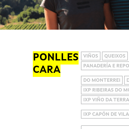
PONLLES
VIÑOS
QUEIXOS
PANADERÍA E REP
CARA
DO MONTERREI
IXP RIBEIRAS DO 
IXP VIÑO DA TERR
IXP CAPÓN DE VIL