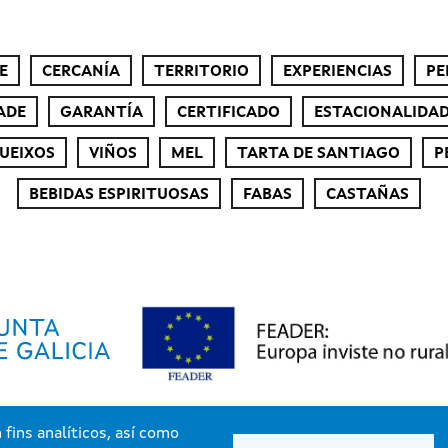
E
CERCANÍA
TERRITORIO
EXPERIENCIAS
PE
ADE
GARANTÍA
CERTIFICADO
ESTACIONALIDA
UEIXOS
VIÑOS
MEL
TARTA DE SANTIAGO
P
BEBIDAS ESPIRITUOSAS
FABAS
CASTAÑAS
fins analíticos, así como
Xunta de Galicia. Información mantida e publicada pola Xunta de Galicia