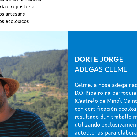
ía e repostería
os artesáns
os ecolóxicos
DORI E JORGE
ADEGAS CELME
Celme, a nosa adega nac
D.O. Ribeiro na parroquia
(Castrelo de Miño). Os n
con certificación ecolóxi
resultado dun traballo 
utilizando exclusivamen
autóctonas para elabora