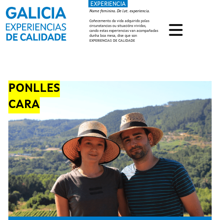
EXPERIENCIA
Ir o contido principal
Nome feminino. De lat. experiencia.
Coñecemento da vida adquirido polas
circunstancias ou situacións vividas,
cando estas experiencias van acompañadas
dunha boa mesa, dise que son
EXPERIENCIAS DE CALIDADE
PONLLES
CARA