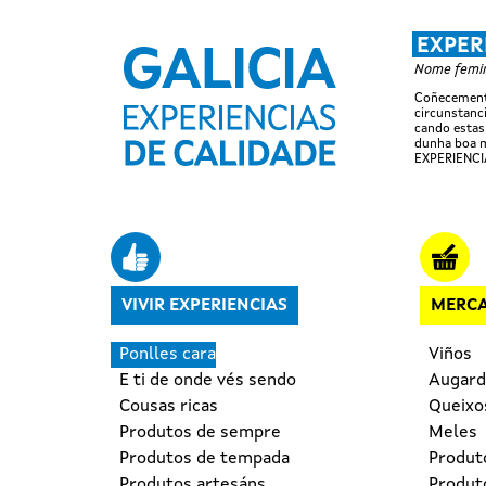
EXPER
Nome femini
Coñecemento
circunstanci
cando estas
dunha boa m
EXPERIENCI
Navegación principal
VIVIR EXPERIENCIAS
MERCA
Ponlles cara
Viños
E ti de onde vés sendo
Augard
Cousas ricas
Queixo
Produtos de sempre
Meles
Produtos de tempada
Produt
Produtos artesáns
Produto