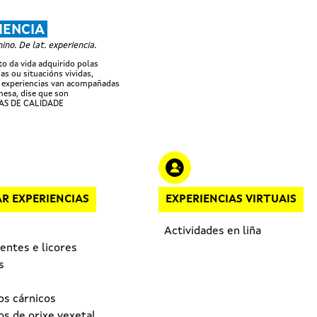
Ir o contido principal
IENCIA
no. De lat. experiencia.
 da vida adquirido polas
as ou situacións vividas,
 experiencias van acompañadas
esa, dise que son
AS DE CALIDADE
R EXPERIENCIAS
EXPERIENCIAS VIRTUAIS
Actividades en liña
entes e licores
s
os cárnicos
s de orixe vexetal