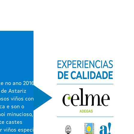
e no ano 2016 na
 de Astariz
osos viños contan
ca e son o
moi minucioso,
te castes
r viños especiais