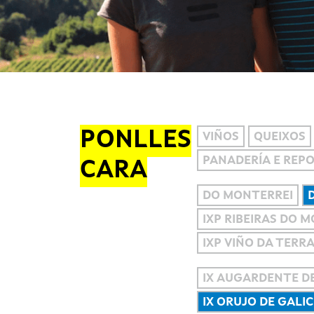
PONLLES
VIÑOS
QUEIXOS
PANADERÍA E REP
CARA
DO MONTERREI
IXP RIBEIRAS DO 
IXP VIÑO DA TERR
IX AUGARDENTE DE
IX ORUJO DE GALIC