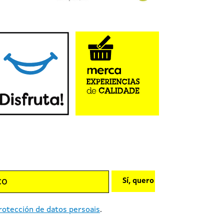
Sí, quero
rotección de datos persoais
.