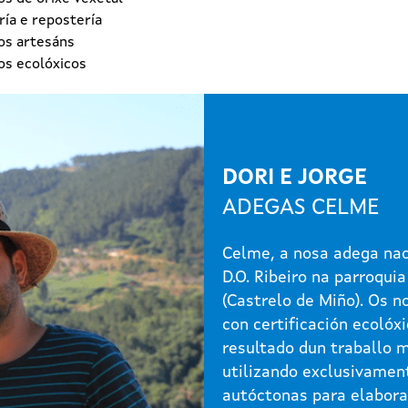
ía e repostería
os artesáns
os ecolóxicos
DORI E JORGE
ADEGAS CELME
Celme, a nosa adega nac
D.O. Ribeiro na parroquia
(Castrelo de Miño). Os n
con certificación ecolóxi
resultado dun traballo 
utilizando exclusivamen
autóctonas para elabora