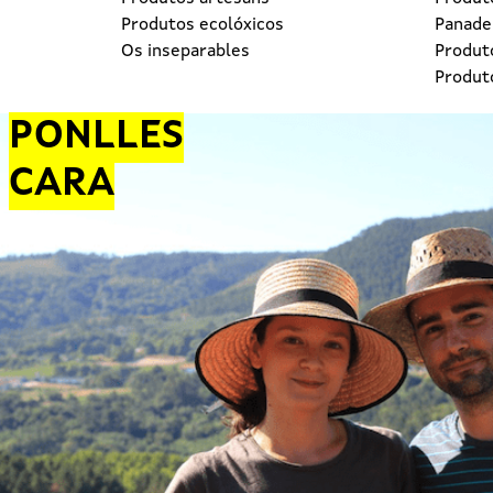
Produtos ecolóxicos
Panader
Os inseparables
Produt
Produt
PONLLES
CARA