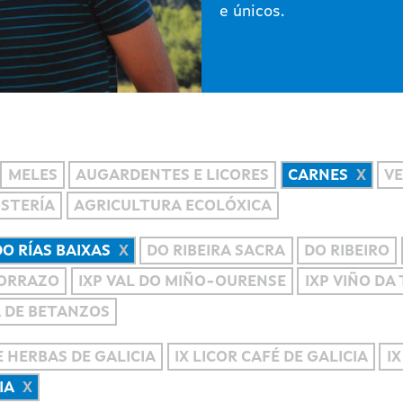
e únicos.
MELES
AUGARDENTES E LICORES
CARNES
VE
OSTERÍA
AGRICULTURA ECOLÓXICA
DO RÍAS BAIXAS
DO RIBEIRA SACRA
DO RIBEIRO
MORRAZO
IXP VAL DO MIÑO-OURENSE
IXP VIÑO DA
A DE BETANZOS
 HERBAS DE GALICIA
IX LICOR CAFÉ DE GALICIA
IX
IA