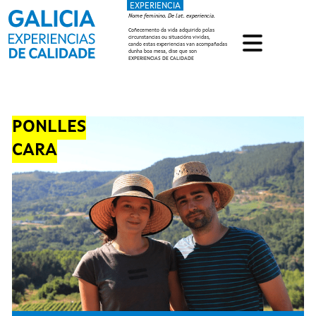
EXPERIENCIA
Ir o contido principal
Nome feminino. De lat. experiencia.
Coñecemento da vida adquirido polas
circunstancias ou situacións vividas,
cando estas experiencias van acompañadas
dunha boa mesa, dise que son
EXPERIENCIAS DE CALIDADE
PONLLES
CARA