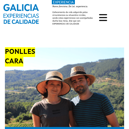
EXPERIENCIA
Ir o contido principal
Nome feminino. De lat. experiencia.
Coñecemento da vida adquirido polas
circunstancias ou situacións vividas,
cando estas experiencias van acompañadas
dunha boa mesa, dise que son
EXPERIENCIAS DE CALIDADE
PONLLES
CARA