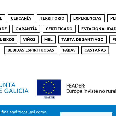
E
CERCANÍA
TERRITORIO
EXPERIENCIAS
PE
ADE
GARANTÍA
CERTIFICADO
ESTACIONALIDA
UEIXOS
VIÑOS
MEL
TARTA DE SANTIAGO
P
BEBIDAS ESPIRITUOSAS
FABAS
CASTAÑAS
fins analíticos, así como
Xunta de Galicia. Información mantida e publicada pola Xunta de Galicia