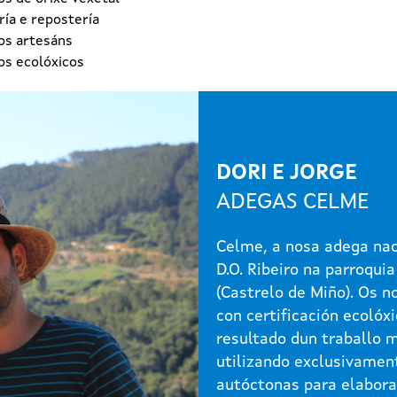
ía e repostería
os artesáns
os ecolóxicos
DORI E JORGE
ADEGAS CELME
Celme, a nosa adega nac
D.O. Ribeiro na parroquia
(Castrelo de Miño). Os n
con certificación ecolóxi
resultado dun traballo 
utilizando exclusivamen
autóctonas para elabora