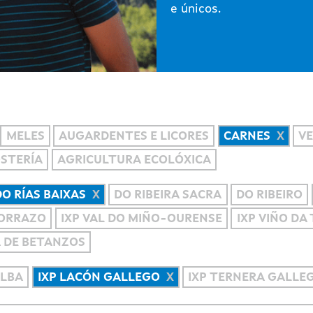
e únicos.
MELES
AUGARDENTES E LICORES
CARNES
VE
OSTERÍA
AGRICULTURA ECOLÓXICA
DO RÍAS BAIXAS
DO RIBEIRA SACRA
DO RIBEIRO
MORRAZO
IXP VAL DO MIÑO-OURENSE
IXP VIÑO DA
A DE BETANZOS
ALBA
IXP LACÓN GALLEGO
IXP TERNERA GALLE