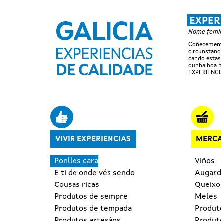
EXPER
Nome femini
Coñecemento
circunstanci
cando estas
dunha boa m
EXPERIENCI
Navegación principal
VIVIR EXPERIENCIAS
MERCA
Ponlles cara
Viños
E ti de onde vés sendo
Augard
Cousas ricas
Queixo
Produtos de sempre
Meles
Produtos de tempada
Produt
Produtos artesáns
Produto