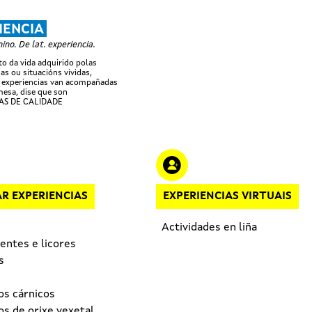
Ir o contido principal
IENCIA
no. De lat. experiencia.
 da vida adquirido polas
as ou situacións vividas,
 experiencias van acompañadas
esa, dise que son
AS DE CALIDADE
R EXPERIENCIAS
EXPERIENCIAS VIRTUAIS
Actividades en liña
entes e licores
s
os cárnicos
s de orixe vexetal