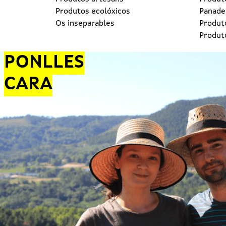
Produtos ecolóxicos
Panader
Os inseparables
Produt
Produt
PONLLES
CARA