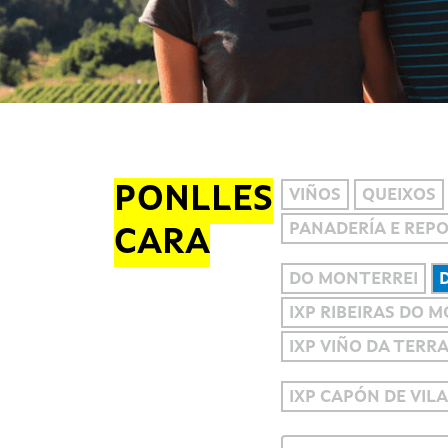
PONLLES
VIÑOS
QUEIXOS
PANADERÍA E REP
CARA
DO MONTERREI
IXP RIBEIRAS DO 
IXP VIÑO DA TERR
IXP CAPÓN DE VIL