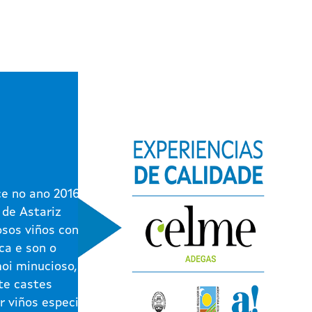
e no ano 2016 na
 de Astariz
osos viños contan
ca e son o
moi minucioso,
te castes
r viños especiais