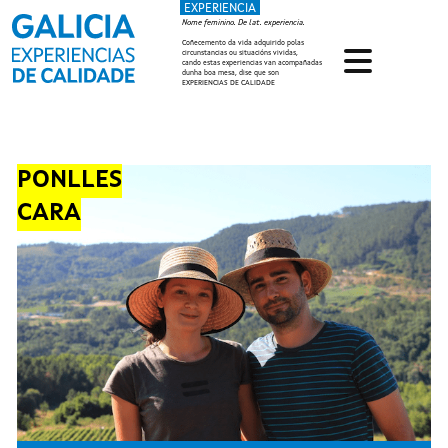
EXPERIENCIA
Ir o contido principal
Nome feminino. De lat. experiencia.
Coñecemento da vida adquirido polas
circunstancias ou situacións vividas,
cando estas experiencias van acompañadas
dunha boa mesa, dise que son
EXPERIENCIAS DE CALIDADE
PONLLES
CARA