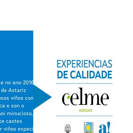
e no ano 2016 na
 de Astariz
osos viños contan
ca e son o
moi minucioso,
te castes
r viños especiais