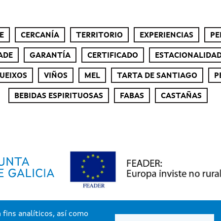
E
CERCANÍA
TERRITORIO
EXPERIENCIAS
PE
ADE
GARANTÍA
CERTIFICADO
ESTACIONALIDA
UEIXOS
VIÑOS
MEL
TARTA DE SANTIAGO
P
BEBIDAS ESPIRITUOSAS
FABAS
CASTAÑAS
fins analíticos, así como
Xunta de Galicia. Información mantida e publicada pola Xunta de Galicia