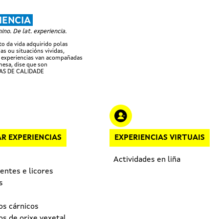
Ir o contido principal
IENCIA
no. De lat. experiencia.
 da vida adquirido polas
as ou situacións vividas,
 experiencias van acompañadas
esa, dise que son
AS DE CALIDADE
R EXPERIENCIAS
EXPERIENCIAS VIRTUAIS
Actividades en liña
entes e licores
s
os cárnicos
s de orixe vexetal