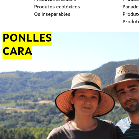
Produtos ecolóxicos
Panader
Os inseparables
Produt
Produt
PONLLES
CARA