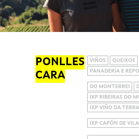
PONLLES
VIÑOS
QUEIXOS
PANADERÍA E REP
CARA
DO MONTERREI
IXP RIBEIRAS DO 
IXP VIÑO DA TERR
IXP CAPÓN DE VIL