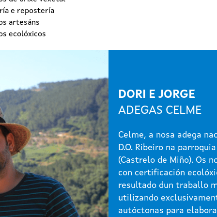
ía e repostería
os artesáns
os ecolóxicos
DORI E JORGE
ADEGAS CELME
Celme, a nosa adega nac
D.O. Ribeiro na parroquia
(Castrelo de Miño). Os n
con certificación ecolóxi
resultado dun traballo 
utilizando exclusivamen
autóctonas para elabora