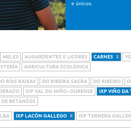
e únicos.
MELES
AUGARDENTES E LICORES
CARNES
VE
OSTERÍA
AGRICULTURA ECOLÓXICA
DO RÍAS BAIXAS
DO RIBEIRA SACRA
DO RIBEIRO
D
MORRAZO
IXP VAL DO MIÑO-OURENSE
IXP VIÑO DA
A DE BETANZOS
ALBA
IXP LACÓN GALLEGO
IXP TERNERA GALLE