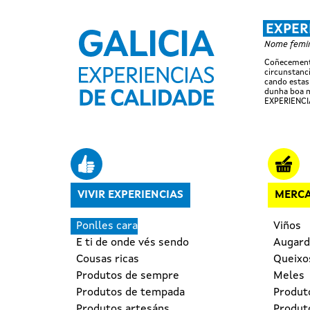
EXPER
Nome femini
Coñecemento
circunstanci
cando estas
dunha boa m
EXPERIENCI
Navegación principal
VIVIR EXPERIENCIAS
MERCA
Ponlles cara
Viños
E ti de onde vés sendo
Augard
Cousas ricas
Queixo
Produtos de sempre
Meles
Produtos de tempada
Produt
Produtos artesáns
Produto