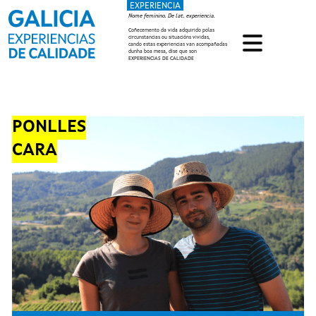
EXPERIENCIA
Ir o contido principal
Nome feminino. De lat. experiencia.
Coñecemento da vida adquirido polas
circunstancias ou situacións vividas,
cando estas experiencias van acompañadas
dunha boa mesa, dise que son
EXPERIENCIAS DE CALIDADE
PONLLES
CARA