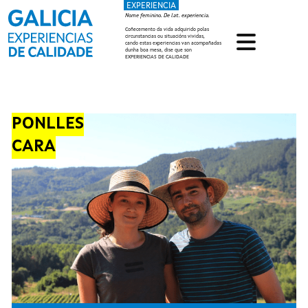
EXPERIENCIA
Ir o contido principal
Nome feminino. De lat. experiencia.
Coñecemento da vida adquirido polas
circunstancias ou situacións vividas,
cando estas experiencias van acompañadas
dunha boa mesa, dise que son
EXPERIENCIAS DE CALIDADE
PONLLES
CARA