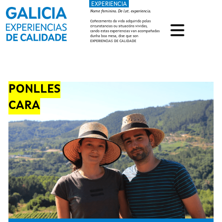
EXPERIENCIA
Ir o contido principal
Nome feminino. De lat. experiencia.
Coñecemento da vida adquirido polas
circunstancias ou situacións vividas,
cando estas experiencias van acompañadas
dunha boa mesa, dise que son
EXPERIENCIAS DE CALIDADE
PONLLES
CARA