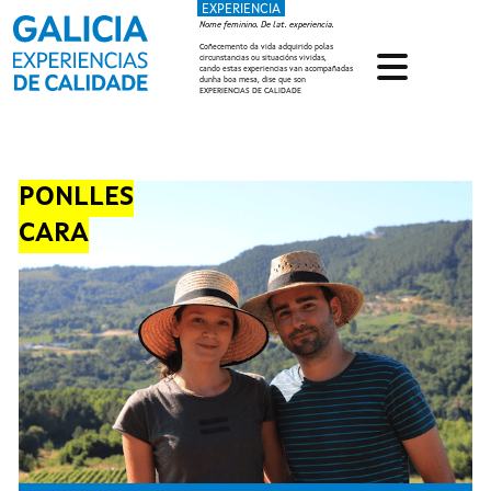
EXPERIENCIA
Ir o contido principal
Nome feminino. De lat. experiencia.
Coñecemento da vida adquirido polas
circunstancias ou situacións vividas,
cando estas experiencias van acompañadas
dunha boa mesa, dise que son
EXPERIENCIAS DE CALIDADE
PONLLES
CARA