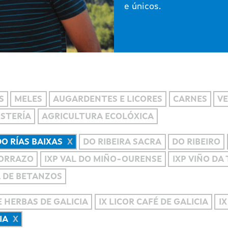
e únicos.
S
MELES
AUGARDENTES E LICORES
CARNES
VE
OSTERÍA
AGRICULTURA ECOLÓXICA
DO RÍAS BAIXAS
DO RIBEIRA SACRA
DO RIBEIRO
MORRAZO
IXP VAL DO MIÑO-OURENSE
IXP VIÑO DA
A DE BETANZOS
 HERBAS DE GALICIA
IX LICOR CAFÉ DE GALICIA
IX
IA