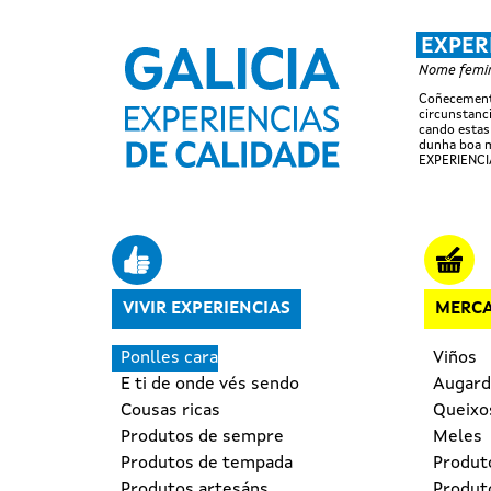
EXPER
Nome femini
Coñecemento
circunstanci
cando estas
dunha boa m
EXPERIENCI
Navegación principal
VIVIR EXPERIENCIAS
MERCA
Ponlles cara
Viños
E ti de onde vés sendo
Augard
Cousas ricas
Queixo
Produtos de sempre
Meles
Produtos de tempada
Produt
Produtos artesáns
Produto