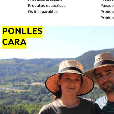
Produtos ecolóxicos
Panader
Os inseparables
Produt
Produt
PONLLES
CARA