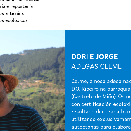
ía e repostería
os artesáns
os ecolóxicos
DORI E JORGE
ADEGAS CELME
Celme, a nosa adega nac
D.O. Ribeiro na parroquia
(Castrelo de Miño). Os n
con certificación ecolóxi
resultado dun traballo 
utilizando exclusivamen
autóctonas para elabora