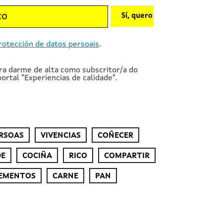
Sí, quero
rotección de datos persoais
.
ra darme de alta como subscritor/a do
ortal "Experiencias de calidade".
RSOAS
VIVENCIAS
COÑECER
DE
COCIÑA
RICO
COMPARTIR
EMENTOS
CARNE
PAN