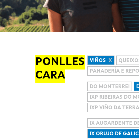
PONLLES
VIÑOS
QUEIXO
PANADERÍA E REP
CARA
DO MONTERREI
IXP RIBEIRAS DO 
IXP VIÑO DA TERR
IX AUGARDENTE DE
IX ORUJO DE GALIC