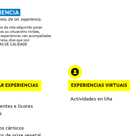
Ir o contido principal
IENCIA
no. De lat. experiencia.
 da vida adquirido polas
as ou situacións vividas,
 experiencias van acompañadas
esa, dise que son
AS DE CALIDADE
R EXPERIENCIAS
EXPERIENCIAS VIRTUAIS
Actividades en liña
entes e licores
s
os cárnicos
s de orixe vexetal