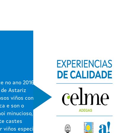
e no ano 2016 na
 de Astariz
osos viños contan
ca e son o
moi minucioso,
te castes
r viños especiais