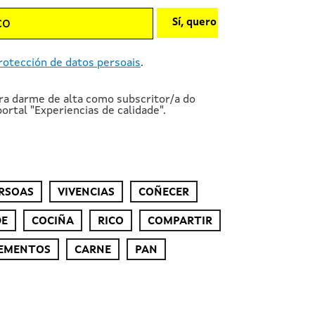
Sí, quero
rotección de datos persoais
.
ra darme de alta como subscritor/a do
ortal "Experiencias de calidade".
RSOAS
VIVENCIAS
COÑECER
DE
COCIÑA
RICO
COMPARTIR
EMENTOS
CARNE
PAN