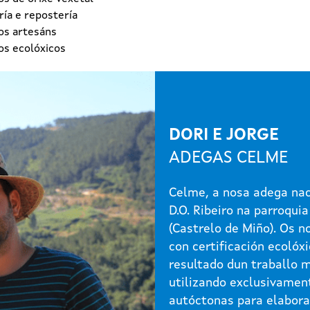
ía e repostería
os artesáns
os ecolóxicos
DORI E JORGE
ADEGAS CELME
Celme, a nosa adega nac
D.O. Ribeiro na parroquia
(Castrelo de Miño). Os n
con certificación ecolóxi
resultado dun traballo 
utilizando exclusivamen
autóctonas para elabora