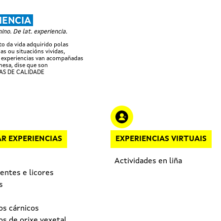
Ir o contido principal
IENCIA
no. De lat. experiencia.
 da vida adquirido polas
as ou situacións vividas,
 experiencias van acompañadas
esa, dise que son
AS DE CALIDADE
R EXPERIENCIAS
EXPERIENCIAS VIRTUAIS
Actividades en liña
entes e licores
s
os cárnicos
s de orixe vexetal