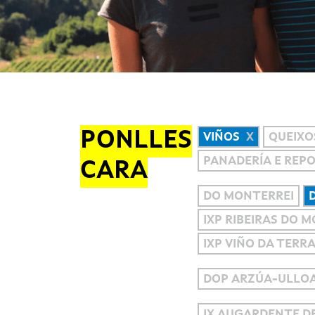
PONLLES
VIÑOS
QUEIXO
PANADERÍA E REP
CARA
DO MONTERREI
IXP RIBEIRAS DO 
IXP VIÑO DA TERR
DOP ARZÚA-ULLO
IX AUGARDENTE DE