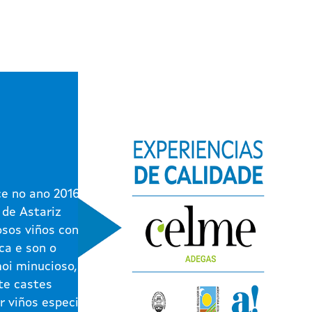
e no ano 2016 na
 de Astariz
osos viños contan
ca e son o
moi minucioso,
te castes
r viños especiais