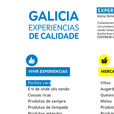
EXPER
Nome femini
Coñecemento
circunstanci
cando estas
dunha boa m
EXPERIENCI
Navegación principal
VIVIR EXPERIENCIAS
MERCA
Ponlles cara
Viños
E ti de onde vés sendo
Augard
Cousas ricas
Queixo
Produtos de sempre
Meles
Produtos de tempada
Produt
Produtos artesáns
Produto