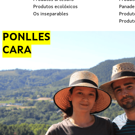
Produtos ecolóxicos
Panader
Os inseparables
Produt
Produt
PONLLES
CARA