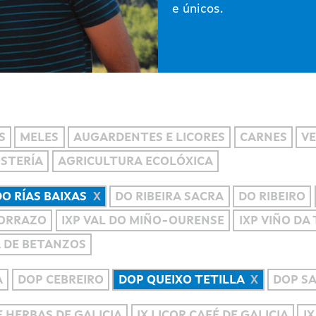
e únicos.
S
MELES
AUGARDENTES E LICORES
CARNES
VE
OSTERÍA
AGRICULTURA ECOLÓXICA
DO RÍAS BAIXAS
DO RIBEIRA SACRA
DO RIBEIRO
MORRAZO
IXP VAL DO MIÑO-OURENSE
IXP VIÑO DA
A DE BETANZOS
A
DOP CEBREIRO
DOP QUEIXO TETILLA
DOP S
 HERBAS DE GALICIA
IX LICOR CAFÉ DE GALICIA
IX