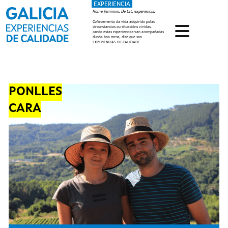
EXPERIENCIA
Ir o contido principal
Nome feminino. De lat. experiencia.
Coñecemento da vida adquirido polas
circunstancias ou situacións vividas,
cando estas experiencias van acompañadas
dunha boa mesa, dise que son
EXPERIENCIAS DE CALIDADE
PONLLES
CARA