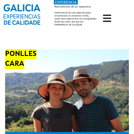
EXPERIENCIA
Ir o contido principal
Nome feminino. De lat. experiencia.
Coñecemento da vida adquirido polas
circunstancias ou situacións vividas,
cando estas experiencias van acompañadas
dunha boa mesa, dise que son
EXPERIENCIAS DE CALIDADE
PONLLES
CARA