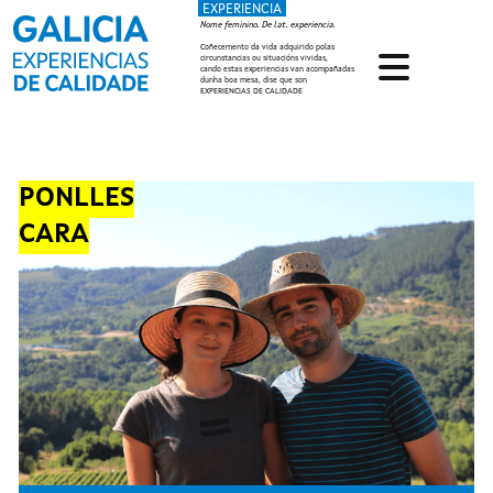
EXPERIENCIA
Ir o contido principal
Nome feminino. De lat. experiencia.
Coñecemento da vida adquirido polas
circunstancias ou situacións vividas,
cando estas experiencias van acompañadas
dunha boa mesa, dise que son
EXPERIENCIAS DE CALIDADE
PONLLES
CARA