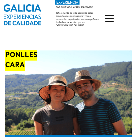
EXPERIENCIA
Ir o contido principal
Nome feminino. De lat. experiencia.
Coñecemento da vida adquirido polas
circunstancias ou situacións vividas,
cando estas experiencias van acompañadas
dunha boa mesa, dise que son
EXPERIENCIAS DE CALIDADE
PONLLES
CARA