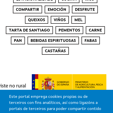
COMPARTIR
EMOCIÓN
DESFRUTE
QUEIXOS
VIÑOS
MEL
TARTA DE SANTIAGO
PEMENTOS
CARNE
PAN
BEBIDAS ESPIRITUOSAS
FABAS
CASTAÑAS
Este portal emprega cookies propias ou de
terceiros con fins analíticos, así como ligazóns a
portais de terceiros para poder compartir contido