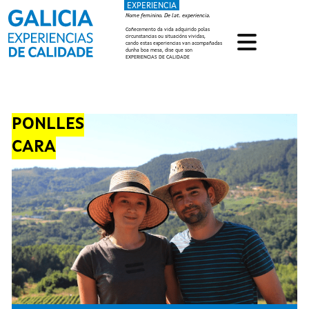
EXPERIENCIA
Ir o contido principal
Nome feminino. De lat. experiencia.
Coñecemento da vida adquirido polas
circunstancias ou situacións vividas,
cando estas experiencias van acompañadas
dunha boa mesa, dise que son
EXPERIENCIAS DE CALIDADE
PONLLES
CARA