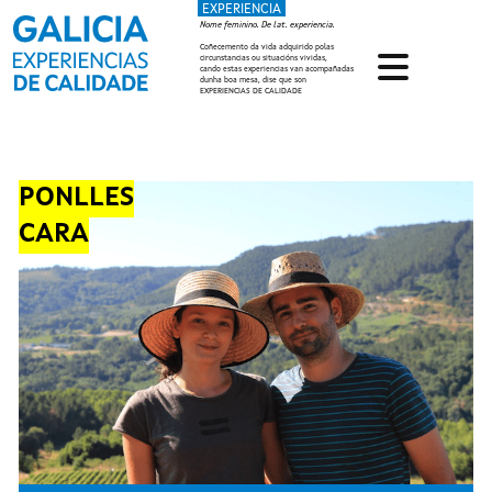
EXPERIENCIA
Ir o contido principal
Nome feminino. De lat. experiencia.
Coñecemento da vida adquirido polas
circunstancias ou situacións vividas,
cando estas experiencias van acompañadas
dunha boa mesa, dise que son
EXPERIENCIAS DE CALIDADE
PONLLES
CARA