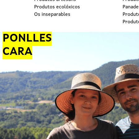
Produtos ecolóxicos
Panader
Os inseparables
Produt
Produt
PONLLES
CARA