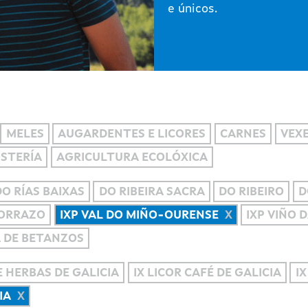
e únicos.
MELES
AUGARDENTES E LICORES
CARNES
VEXE
OSTERÍA
AGRICULTURA ECOLÓXICA
DO RÍAS BAIXAS
DO RIBEIRA SACRA
DO RIBEIRO
D
MORRAZO
IXP VAL DO MIÑO-OURENSE
IXP VIÑO 
A DE BETANZOS
 HERBAS DE GALICIA
IX LICOR CAFÉ DE GALICIA
IX
IA