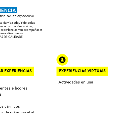
Ir o contido principal
IENCIA
no. De lat. experiencia.
 da vida adquirido polas
as ou situacións vividas,
 experiencias van acompañadas
esa, dise que son
AS DE CALIDADE
R EXPERIENCIAS
EXPERIENCIAS VIRTUAIS
Actividades en liña
entes e licores
s
os cárnicos
s de orixe vexetal