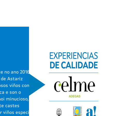
e no ano 2016 na
 de Astariz
osos viños contan
ca e son o
moi minucioso,
te castes
r viños especiais