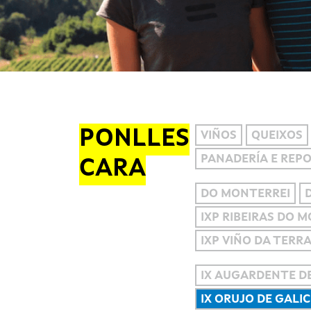
PONLLES
VIÑOS
QUEIXOS
PANADERÍA E REP
CARA
DO MONTERREI
IXP RIBEIRAS DO 
IXP VIÑO DA TERR
IX AUGARDENTE DE
IX ORUJO DE GALIC