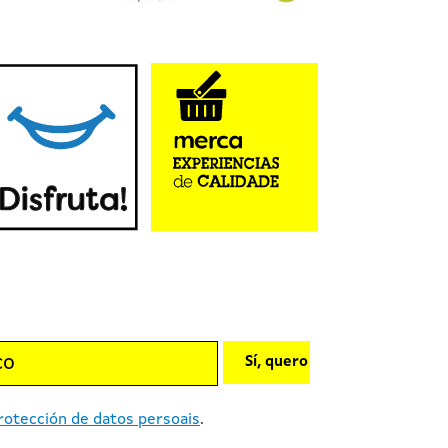
Sí, quero
rotección de datos persoais
.