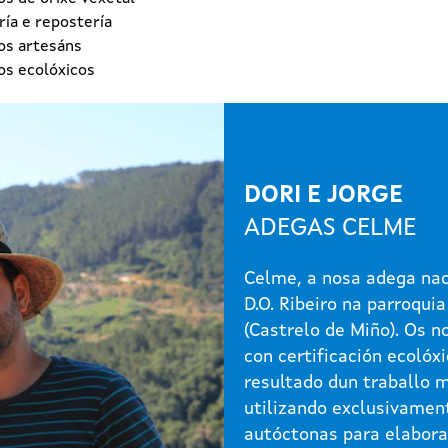
ía e repostería
os artesáns
os ecolóxicos
DORI E JORGE
ADEGAS CELME
Celme, a nosa adega nac
D.O. Ribeiro na parroquia
(Castrelo de Miño). Os n
con certificación ecolóxi
resultado dun traballo 
utilizando exclusivamen
autóctonas para elabora