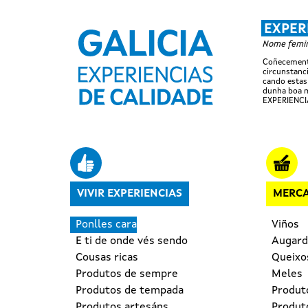
EXPER
Nome femini
Coñecemento
circunstanci
cando estas
dunha boa m
EXPERIENCI
Navegación principal
VIVIR EXPERIENCIAS
MERCA
Ponlles cara
Viños
E ti de onde vés sendo
Augard
Cousas ricas
Queixo
Produtos de sempre
Meles
Produtos de tempada
Produt
Produtos artesáns
Produto