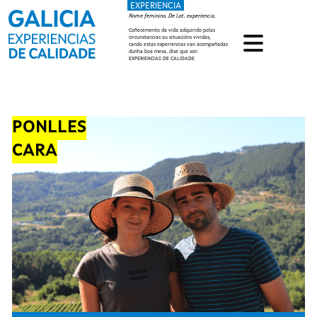
EXPERIENCIA
Ir o contido principal
Nome feminino. De lat. experiencia.
Coñecemento da vida adquirido polas
circunstancias ou situacións vividas,
cando estas experiencias van acompañadas
dunha boa mesa, dise que son
EXPERIENCIAS DE CALIDADE
PONLLES
CARA