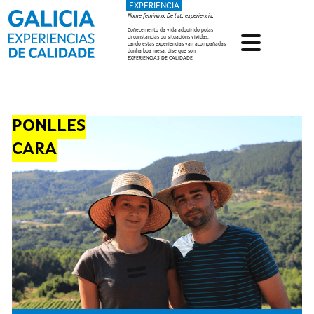
EXPERIENCIA
Ir o contido principal
Nome feminino. De lat. experiencia.
Coñecemento da vida adquirido polas
circunstancias ou situacións vividas,
cando estas experiencias van acompañadas
dunha boa mesa, dise que son
EXPERIENCIAS DE CALIDADE
PONLLES
CARA