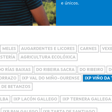
e únicos.
MELES
AUGARDENTES E LICORES
CARNES
VEXE
OSTERÍA
AGRICULTURA ECOLÓXICA
DO RÍAS BAIXAS
DO RIBEIRA SACRA
DO RIBEIRO
D
MORRAZO
IXP VAL DO MIÑO-OURENSE
IXP VIÑO DA
A DE BETANZOS
ALBA
IXP LACÓN GALLEGO
IXP TERNERA GALLEGA
IXP PAN GALEGO
IXP TARTA DE SANTIAGO