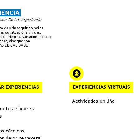
Ir o contido principal
IENCIA
no. De lat. experiencia.
 da vida adquirido polas
as ou situacións vividas,
 experiencias van acompañadas
esa, dise que son
AS DE CALIDADE
R EXPERIENCIAS
EXPERIENCIAS VIRTUAIS
Actividades en liña
entes e licores
s
os cárnicos
s de orixe vexetal