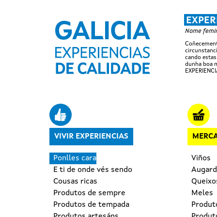
EXPER
Nome femini
Coñecemento
circunstanci
cando estas
dunha boa m
EXPERIENCI
Navegación principal
VIVIR EXPERIENCIAS
MERCA
Ponlles cara
Viños
E ti de onde vés sendo
Augard
Cousas ricas
Queixo
Produtos de sempre
Meles
Produtos de tempada
Produt
Produtos artesáns
Produto