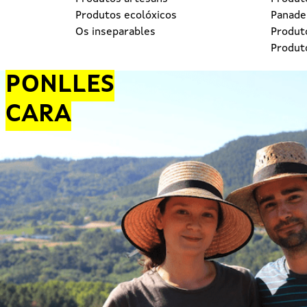
Produtos ecolóxicos
Panader
Os inseparables
Produt
Produt
PONLLES
CARA