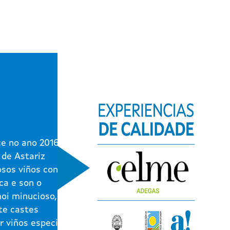
e no ano 2016 na
 de Astariz
osos viños contan
ca e son o
moi minucioso,
te castes
r viños especiais