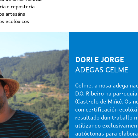
ía e repostería
os artesáns
os ecolóxicos
DORI E JORGE
ADEGAS CELME
Celme, a nosa adega nac
D.O. Ribeiro na parroquia
(Castrelo de Miño). Os n
con certificación ecolóxi
resultado dun traballo 
utilizando exclusivamen
autóctonas para elabora