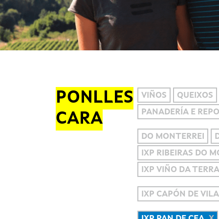
PONLLES
VIÑOS
QUEIXOS
PANADERÍA E REP
CARA
DO MONTERREI
IXP RIBEIRAS DO 
IXP VIÑO DA TERR
IXP CAPÓN DE VIL
IXP PAN DE CEA