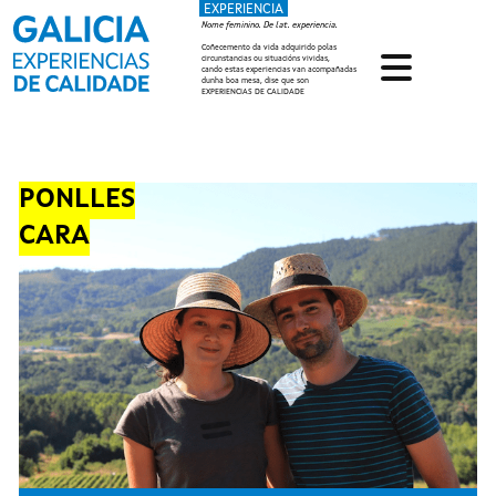
EXPERIENCIA
Ir o contido principal
Nome feminino. De lat. experiencia.
Coñecemento da vida adquirido polas
circunstancias ou situacións vividas,
cando estas experiencias van acompañadas
dunha boa mesa, dise que son
EXPERIENCIAS DE CALIDADE
PONLLES
CARA