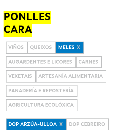
PONLLES
CARA
VIÑOS
QUEIXOS
MELES
AUGARDENTES E LICORES
CARNES
VEXETAIS
ARTESANÍA ALIMENTARIA
PANADERÍA E REPOSTERÍA
AGRICULTURA ECOLÓXICA
DOP ARZÚA-ULLOA
DOP CEBREIRO