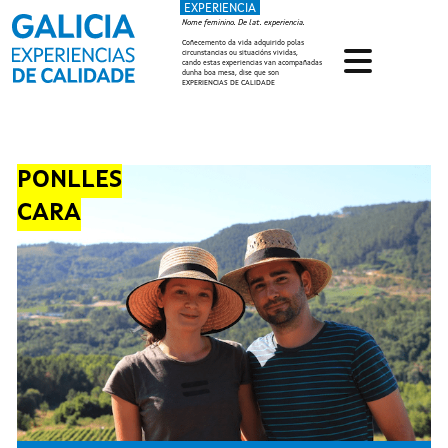
EXPERIENCIA
Ir o contido principal
Nome feminino. De lat. experiencia.
Coñecemento da vida adquirido polas
circunstancias ou situacións vividas,
cando estas experiencias van acompañadas
dunha boa mesa, dise que son
EXPERIENCIAS DE CALIDADE
PONLLES
CARA