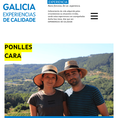
EXPERIENCIA
Ir o contido principal
Nome feminino. De lat. experiencia.
Coñecemento da vida adquirido polas
circunstancias ou situacións vividas,
cando estas experiencias van acompañadas
dunha boa mesa, dise que son
EXPERIENCIAS DE CALIDADE
PONLLES
CARA