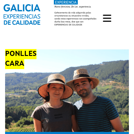
EXPERIENCIA
Ir o contido principal
Nome feminino. De lat. experiencia.
Coñecemento da vida adquirido polas
circunstancias ou situacións vividas,
cando estas experiencias van acompañadas
dunha boa mesa, dise que son
EXPERIENCIAS DE CALIDADE
PONLLES
CARA