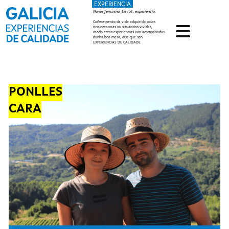
EXPERIENCIA
Ir o contido principal
Nome feminino. De lat. experiencia.
Coñecemento da vida adquirido polas
circunstancias ou situacións vividas,
cando estas experiencias van acompañadas
dunha boa mesa, dise que son
EXPERIENCIAS DE CALIDADE
PONLLES
CARA