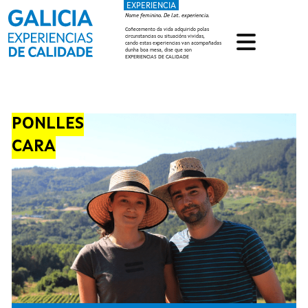
EXPERIENCIA
Ir o contido principal
Nome feminino. De lat. experiencia.
Coñecemento da vida adquirido polas
circunstancias ou situacións vividas,
cando estas experiencias van acompañadas
dunha boa mesa, dise que son
EXPERIENCIAS DE CALIDADE
PONLLES
CARA