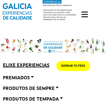
EXPERIENCIA
Ir o contido principal
Nome feminino. De lat. experiencia.
Coñecemento da vida adquirido polas
circunstancias ou situacións vividas,
cando estas experiencias van acompañadas
dunha boa mesa, dise que son
EXPERIENCIAS DE CALIDADE
ELIXE EXPERIENCIAS
BORRAR FILTROS
PREMIADOS
PRODUTOS DE SEMPRE
PRODUTOS DE TEMPADA