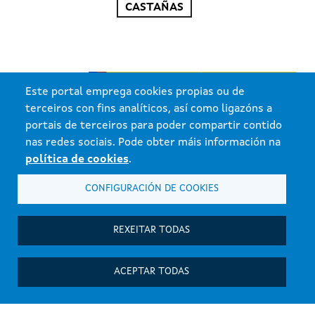
CASTAÑAS
Este portal emprega cookies propias ou de
terceiros con fins analíticos, así como ligazóns a
portais de terceiros para poder compartir contido
nas redes sociais. Pode obter máis información na
política de cookies
.
CONFIGURACIÓN DE COOKIES
Xunta de Galicia. Información mantida e publicada pola Xunta de
Galicia
REXEITAR TODAS
Atención á cidadanía
Accesibilidade
Aviso Legal
ACEPTAR TODAS
Política de cookies
Protección de datos