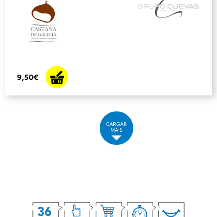
9,50€
CARGAR
MÁIS